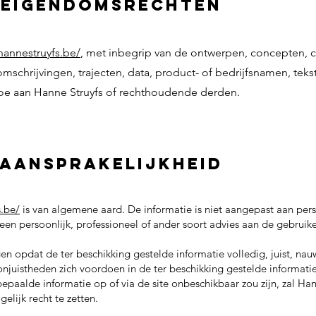
 eigendomsrechten
/hannestruyfs.be/
, met inbegrip van de ontwerpen, concepten, crea
omschrijvingen, trajecten, data, product- of bedrijfsnamen, tek
toe aan Hanne Struyfs of rechthoudende derden.
 aansprakelijkheid
s.be/
is van algemene aard. De informatie is niet aangepast aan perso
 een persoonlijk, professioneel of ander soort advies aan de gebru
en opdat de ter beschikking gestelde informatie volledig, juist, nau
uistheden zich voordoen in de ter beschikking gestelde informatie.
epaalde informatie op of via de site onbeschikbaar zou zijn, zal Ha
elijk recht te zetten.