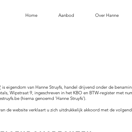
Home
Aanbod
Over Hanne
/
is eigendom van Hanne Struyfs, handel drijvend onder de benamin
ntals, Wipstraat 9, ingeschreven in het KBO en BTW-register met 
truyfs.be
(hierna genoemd ‘Hanne Struyfs’).
van de website verklaart u zich uitdrukkelijk akkoord met de volg