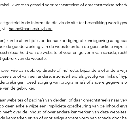
akelijk worden gesteld voor rechtstreekse of onrechtstreekse schade
stgesteld in de informatie die via de site ter beschikking wordt ges
, via
hanne@hannestruyfs.be
.
pen) kan te allen tijde zonder aankondiging of kennisgeving aangepa
voor de goede werking van de website en kan op geen enkele wijze
)beschikbaarheid van de website of voor enige vorm van schade, recht
et gebruik van de website.
nover wie dan ook, op directe of indirecte, bijzondere of andere wij
deze site of van een andere, inzonderheid als gevolg van links of hy
onderbrekingen, beschadiging van programma’s of andere gegevens 
 van de gebruiker.
ar websites of pagina’s van derden, of daar onrechtstreeks naar verw
 op geen enkele wijze een impliciete goedkeuring van de inhoud erva
ap heeft over de inhoud of over andere kenmerken van deze websites 
de kenmerken ervan of voor enige andere vorm van schade door het