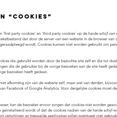
an “cookies”
 ‘first party cookies’ en ‘third party cookies’ op de harde schijf v
 tekstbestand dat door de server van een website in de browser va
geraadpleegd wordt. Cookies kunnen niet worden gebruikt om person
 cookies die gebruikt worden door de bezochte site zelf en die tot do
ingen die de gebruiker bij de vorige bezoeken aan de site heeft geda
orige bezoeken heeft gedaan.
e niet afkomstig zijn van de website zelf, maar wel van derden, bijv
s van Facebook of Google Analytics. Voor dergelijke cookies moet de
rowser, kan de bezoeker ervoor zorgen dat cookies niet worden gea
geïnstalleerd wordt of dat de cookies nadien van de harde schijf w
ct verschijnen en bepaalde applicaties zullen eventueel niet gebr