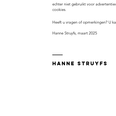
echter niet gebruikt voor advertent
cookies.
Heeft u vragen of opmerkingen? U ka
Hanne Struyfs, maart 2025
Hanne Struyfs
Aanbod
Events
Meditaties
Over hanne