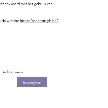
eker akkoord met het gebruik van
a de website
https://hannestruyfs.be/
.
ogte
Inschrijven