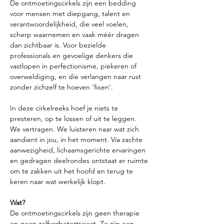
De ontmoetingscirkels zijn een bedding 
voor mensen met diepgang, talent en 
verantwoordelijkheid, die veel voelen, 
scherp waarnemen en vaak méér dragen 
dan zichtbaar is. Voor bezielde 
professionals en gevoelige denkers die 
vastlopen in perfectionisme, piekeren of 
overweldiging, en die verlangen naar rust 
zonder zichzelf te hoeven 'fixen'.
In deze cirkelreeks hoef je niets te 
presteren, op te lossen of uit te leggen. 
We vertragen. We luisteren naar wat zich 
aandient in jou, in het moment. Via zachte 
aanwezigheid, lichaamsgerichte ervaringen 
en gedragen deelrondes ontstaat er ruimte 
om te zakken uit het hoofd en terug te 
keren naar wat werkelijk klopt.
Wat?
De ontmoetingscirkels zijn geen therapie 
en geen zelfverbetertraject. Ze zijn een 