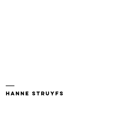
Hanne Struyfs
Aanbod
Events