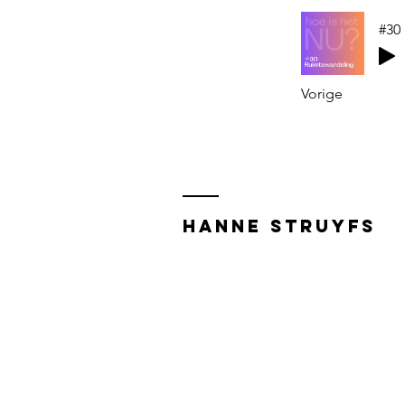
#30
Vorige
Hanne Struyfs
Aanbod
Events
Meditaties
Over hanne