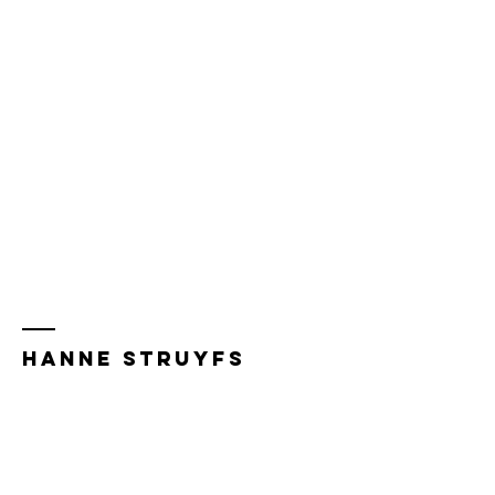
Hanne Struyfs
Aanbod
Events