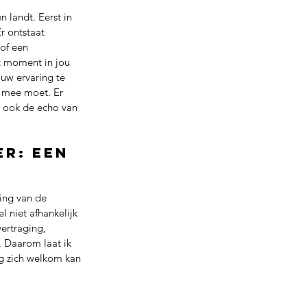
 landt. Eerst in 
r ontstaat 
 of een 
t moment in jou 
uw ervaring te 
 mee moet. Er 
r ook de echo van 
r: een 
ing van de 
 niet afhankelijk 
vertraging, 
. Daarom laat ik 
g zich welkom kan 