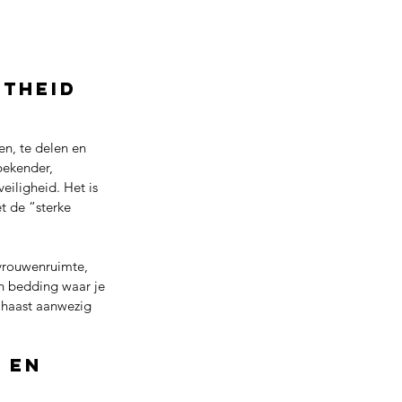
theid 
n, te delen en 
bekender, 
eiligheid. Het is 
et de “sterke 
 vrouwenruimte, 
en bedding waar je 
 haast aanwezig 
 en 