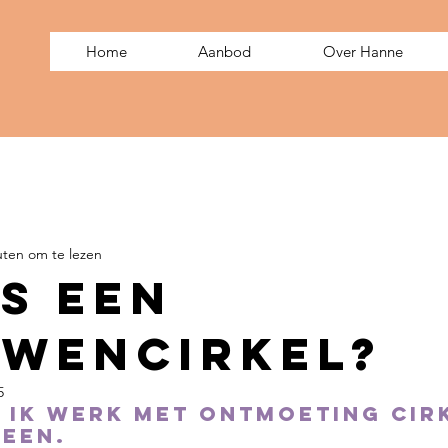
Home
Aanbod
Over Hanne
uten om te lezen
is een
wencirkel?
5
 ik werk met ontmoeting cir
reen.