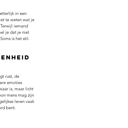
tterlijk in een 
iet te weten wat je 
. Terwijl iemand 
el je dat je niet 
oms is het stil. 
enheid 
t rust, de 
are emoties 
aar is, maar licht 
woon mens mag zijn 
gelijkse leven vaak 
ard bent.