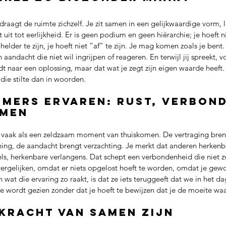
draagt de ruimte zichzelf. Je zit samen in een gelijkwaardige vorm, le
 uit tot eerlijkheid. Er is geen podium en geen hiërarchie; je hoeft n
 helder te zijn, je hoeft niet “af” te zijn. Je mag komen zoals je bent
n aandacht die niet wil ingrijpen of reageren. En terwijl jij spreekt, vo
naar een oplossing, maar dat wat je zegt zijn eigen waarde heeft. S
die stilte dan in woorden.
mers ervaren: rust, verbond
omen
 vaak als een zeldzaam moment van thuiskomen. De vertraging breng
ing, de aandacht brengt verzachting. Je merkt dat anderen herkenb
ls, herkenbare verlangens. Dat schept een verbondenheid die niet zw
 vergelijken, omdat er niets opgelost hoeft te worden, omdat je ge
wat die ervaring zo raakt, is dat ze iets teruggeeft dat we in het da
je wordt gezien zonder dat je hoeft te bewijzen dat je de moeite wa
kracht van samen zijn