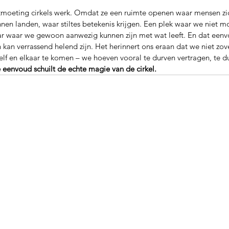
tmoeting cirkels werk. Omdat ze een ruimte openen waar mensen zic
en landen, waar stiltes betekenis krijgen. Een plek waar we niet mo
ar waar we gewoon aanwezig kunnen zijn met wat leeft. En dat eenv
an verrassend helend zijn. Het herinnert ons eraan dat we niet zov
lf en elkaar te komen – we hoeven vooral te durven vertragen, te dur
e eenvoud schuilt de echte magie van de cirkel.