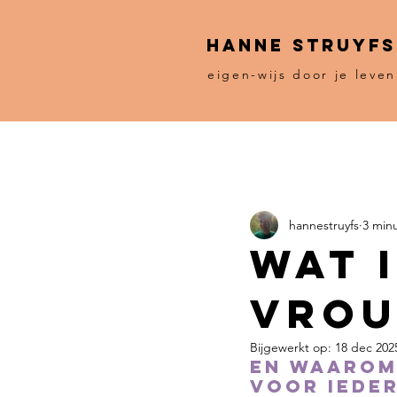
HANNE STRUYFS
eigen-wijs door je leven
hannestruyfs
3 min
Wat 
vrou
Bijgewerkt op:
18 dec 202
En waarom
voor iede