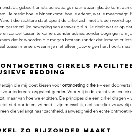
nenstapt, gebeurt er iets eenvoudigs maar wezenlijks. Je komt aan en
haam. Je merkt hoe je binnenkomt, hoe je ademt, wat je meedraagt. E
 Vanuit die zachtere staat opent de cirkel zich: niet als een workshop
en gezamenlijke beweging van aanwezig zijn. Je deelt wat er op da
steren zonder tussen te komen, zonder advies, zonder pogingen om jo
dzaam dat is: woorden die mogen bestaan zonder dat iemand er iets
 taal tussen mensen, waarin je niet alleen jouw eigen hart hoort, maa
ontmoeting cirkels facilitee
usieve bedding
enzijn die mij doet kiezen voor 
ontmoeting cirkels
 – een doorvertal
voor iedereen, ongeacht gender. Voor mij is de kracht van een cirkel
 zit, maar van hoe we er zitten. De principes die een cirkel dragen – 
id, niet-oordelen, vrijheid – zijn menselijk, niet specifiek vrouwelijk
reen die verlangt naar zachtheid, aanwezigheid en echte ontmoetin
rkel zo bijzonder maakt