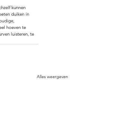
hzelf kunnen 
eten duiken in 
oudige, 
eel hoeven te 
ven luisteren, te 
Alles weergeven