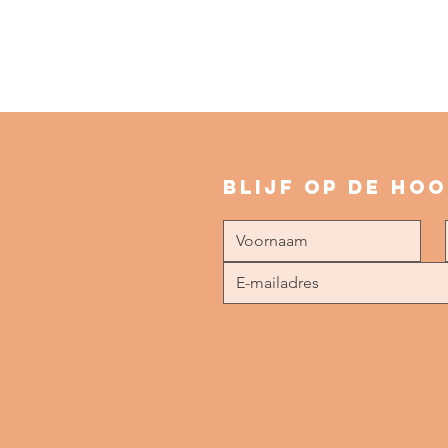
Blijf op de ho
Wetenschappelijk
onderbouwde
coaching met
oosterse
wijsheid